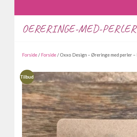
OERERINGE-MED-PERLER
Forside
/
Forside
/ Oxxo Design – Øreringe med perler – 
Tilbud