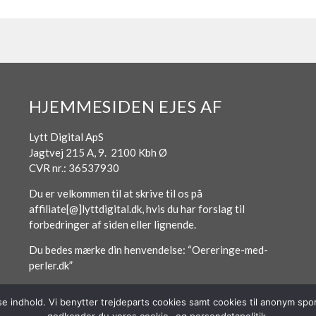
HJEMMESIDEN EJES AF
Lytt Digital ApS
Jagtvej 215 A, 9. 2100 Kbh Ø
CVR nr.: 36537930
Du er velkommen til at skrive til os på
affiliate[@]lyttdigital.dk, hvis du har forslag til
forbedringer af siden eller lignende.
Du bedes mærke din henvendelse: “Oereringe-med-
perler.dk”
sse indhold. Vi benytter trejdeparts cookies samt cookies til anonym s