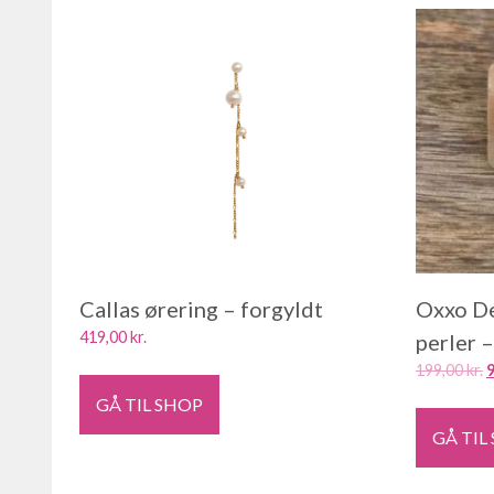
Callas ørering – forgyldt
Oxxo De
419,00
kr.
perler 
199,00
kr.
GÅ TIL SHOP
GÅ TIL