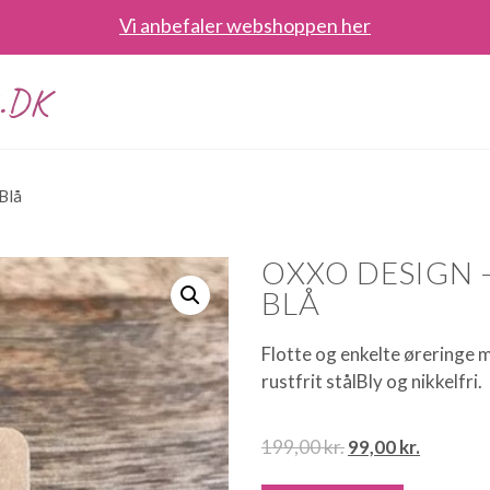
Vi anbefaler webshoppen her
.DK
Blå
OXXO DESIGN 
BLÅ
Flotte og enkelte øreringe 
rustfrit stålBly og nikkelfri.
199,00
kr.
99,00
kr.