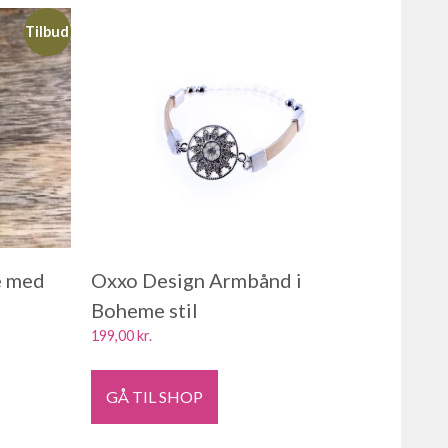
Tilbud
e med
Oxxo Design Armbånd i
Boheme stil
199,00
kr.
GÅ TIL SHOP