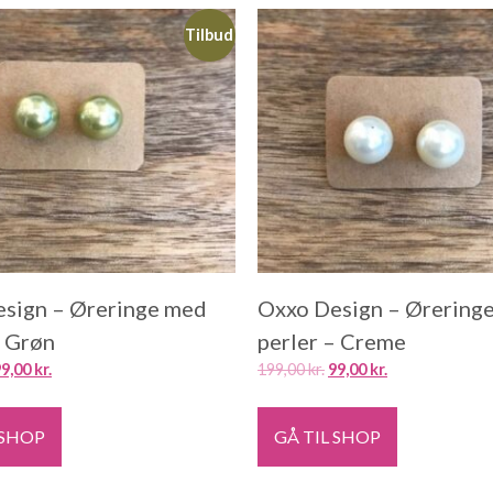
Tilbud
sign – Øreringe med
Oxxo Design – Ørering
– Grøn
perler – Creme
99,00
kr.
199,00
kr.
99,00
kr.
 SHOP
GÅ TIL SHOP